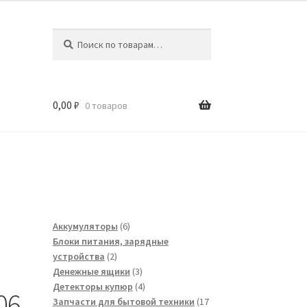
Искать:
Поиск
0,00
₽
0 товаров
6
Аккумуляторы
6
товаров
Блоки питания, зарядные
2
устройства
2
товара
3
Денежные ящики
3
товара
4
Детекторы купюр
4
06
товара
Запчасти для бытовой техники
17