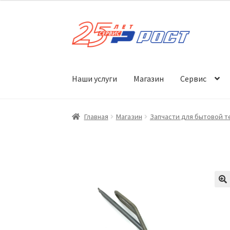
Перейти
Перейти
к
к
навигации
содержимому
Наши услуги
Магазин
Сервис
Главная
Магазин
Запчасти для бытовой т