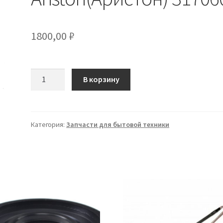
1800,00
₽
Количество
В корзину
товара
ТЭН
1,0
кВт
Категория:
Запчасти для бытовой техники
для
водонагревателя
Ariston(Аристон)
3170606