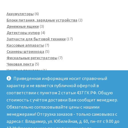
6
Аккумуляторы
6
товаров
2
Блоки питания, зарядные устройства
2
3
товара
Денежные ящики
3
товара
4
Детекторы купюр
4
товара
17
Запчасти для бытовой техники
17
7
товаров
Кассовые аппараты
7
товаров
5
Сканеры штрихкода
5
товаров
7
Фискальные регистраторы
7
5
товаров
Чековая лента
5
товаров
1
Чековые принтеры
1
3
товар
Электронные весы
3
Приведенная информация носит справочный
товара
3
Этикетки для весов
3
характер и не является публичной офертой в
товара
соответствии с пунктом 2 статьи 437 ГК РФ. Общую
стоимость с учётом доставки Вам сообщит менеджер.
Обязательно согласовывайте цены с нашими
менеджерами! Отгрузка заказов - только самовывоз с
адреса г. Владимир, ул. Юбилейная, д. 60, пн-пт с 9.00 до
© Сервисный центр "Рост-Сервис" 2026