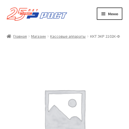
Перейти
Перейти
Меню
к
к
навигации
содержимому
Наши услуги
Главная
Магазин
Кассовые аппараты
ККТ ЭКР 2102К-Ф
Магазин
Развер
Сервис
вложен
меню
Контакты