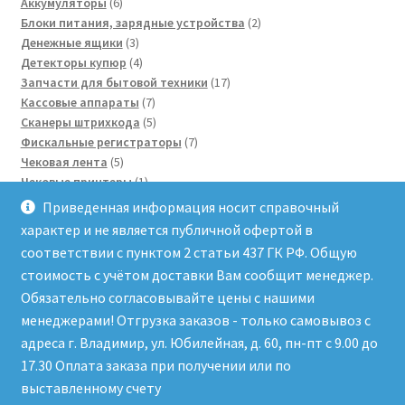
6
Аккумуляторы
6
товаров
2
Блоки питания, зарядные устройства
2
3
товара
Денежные ящики
3
товара
4
Детекторы купюр
4
товара
17
Запчасти для бытовой техники
17
7
товаров
Кассовые аппараты
7
товаров
5
Сканеры штрихкода
5
товаров
7
Фискальные регистраторы
7
5
товаров
Чековая лента
5
товаров
1
Чековые принтеры
1
3
товар
Электронные весы
3
Приведенная информация носит справочный
товара
3
Этикетки для весов
3
характер и не является публичной офертой в
товара
соответствии с пунктом 2 статьи 437 ГК РФ. Общую
стоимость с учётом доставки Вам сообщит менеджер.
Обязательно согласовывайте цены с нашими
менеджерами! Отгрузка заказов - только самовывоз с
адреса г. Владимир, ул. Юбилейная, д. 60, пн-пт с 9.00 до
© Сервисный центр "Рост-Сервис" 2026
17.30 Оплата заказа при получении или по
Политика конфиденциальности
Работает на
выставленному счету
Storefront и WooCommerce
.