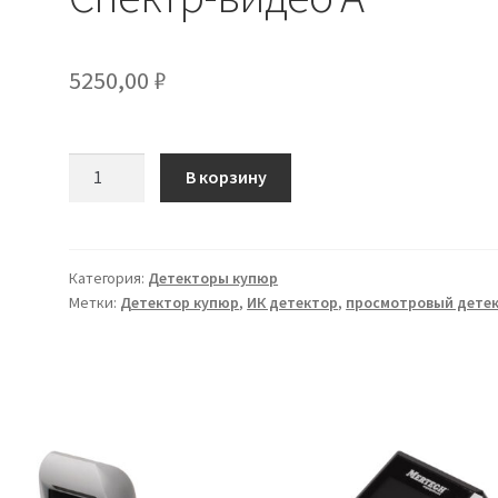
5250,00
₽
Количество
В корзину
товара
Просмотровый
детектор
ИК
Категория:
Детекторы купюр
Метки:
Детектор купюр
,
ИК детектор
,
просмотровый дете
диапазона
Спектр-
видео
А