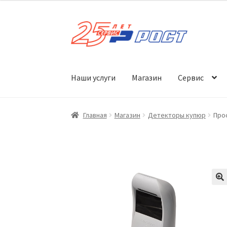
Перейти
Перейти
к
к
навигации
содержимому
Наши услуги
Магазин
Сервис
Главная
Магазин
Детекторы купюр
Про