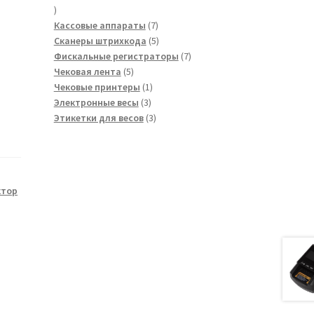
17
товаров
7
Кассовые аппараты
7
товаров
5
Сканеры штрихкода
5
товаров
7
Фискальные регистраторы
7
5
товаров
Чековая лента
5
товаров
1
Чековые принтеры
1
3
товар
Электронные весы
3
товара
3
Этикетки для весов
3
товара
ктор