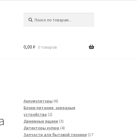
Искать:
Поиск
0,00
₽
0 товаров
6
Аккумуляторы
6
товаров
Блоки питания, зарядные
2
устройства
2
а
товара
3
Денежные ящики
3
товара
4
Детекторы купюр
4
товара
Запчасти для бытовой техники
17