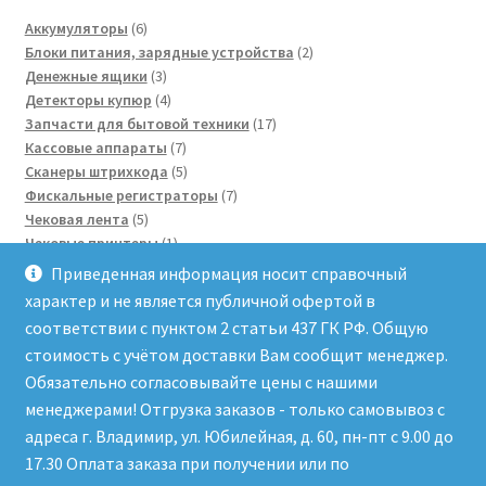
6
Аккумуляторы
6
товаров
2
Блоки питания, зарядные устройства
2
3
товара
Денежные ящики
3
товара
4
Детекторы купюр
4
товара
17
Запчасти для бытовой техники
17
7
товаров
Кассовые аппараты
7
товаров
5
Сканеры штрихкода
5
товаров
7
Фискальные регистраторы
7
5
товаров
Чековая лента
5
товаров
1
Чековые принтеры
1
3
товар
Электронные весы
3
Приведенная информация носит справочный
товара
3
Этикетки для весов
3
характер и не является публичной офертой в
товара
соответствии с пунктом 2 статьи 437 ГК РФ. Общую
стоимость с учётом доставки Вам сообщит менеджер.
Обязательно согласовывайте цены с нашими
менеджерами! Отгрузка заказов - только самовывоз с
адреса г. Владимир, ул. Юбилейная, д. 60, пн-пт с 9.00 до
© Сервисный центр "Рост-Сервис" 2026
17.30 Оплата заказа при получении или по
Политика конфиденциальности
Работает на