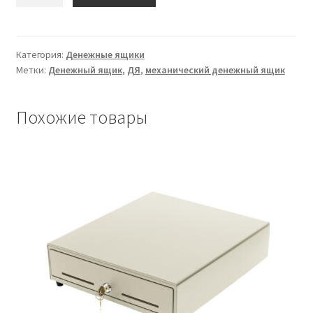
товара
Денежный
ящик
Штрих-
Категория:
Денежные ящики
Метки:
Денежный ящик
,
ДЯ
,
механический денежный ящик
mini
CD(белый)
Похожие товары