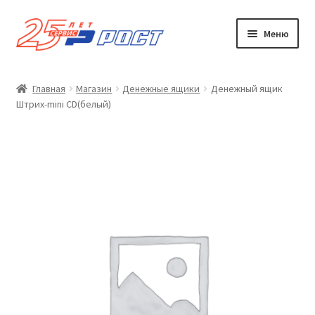
Перейти
Перейти
Меню
к
к
навигации
содержимому
Наши услуги
Главная
Магазин
Денежные ящики
Денежный ящик
Штрих-mini CD(белый)
Магазин
Развер
Сервис
вложен
меню
Контакты