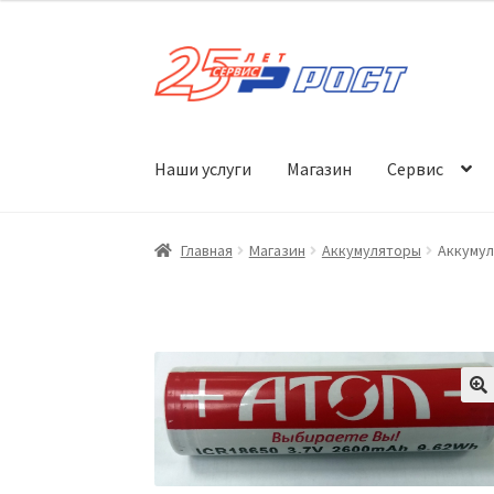
Перейти
Перейти
к
к
навигации
содержимому
Наши услуги
Магазин
Сервис
Главная
Магазин
Аккумуляторы
Аккумул