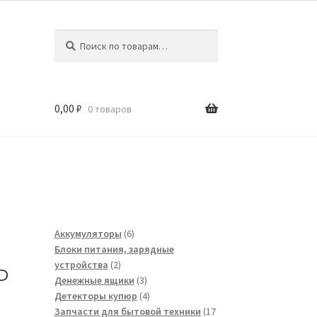
Искать:
Поиск
0,00
₽
0 товаров
6
Аккумуляторы
6
товаров
Блоки питания, зарядные
2
устройства
2
Р
товара
3
Денежные ящики
3
товара
4
Детекторы купюр
4
товара
Запчасти для бытовой техники
17