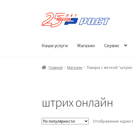
Перейти
Перейти
к
к
навигации
содержимому
Наши услуги
Магазин
Сервис
Главная
Магазин
Товары с меткой “штрих
штрих онлайн
Отображение единст