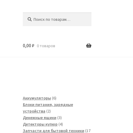
Искать:
Поиск
0,00
₽
0 товаров
6
Аккумуляторы
6
товаров
Блоки питания, зарядные
2
устройства
2
товара
3
Денежные ящики
3
товара
4
Детекторы купюр
4
товара
Запчасти для бытовой техники
17