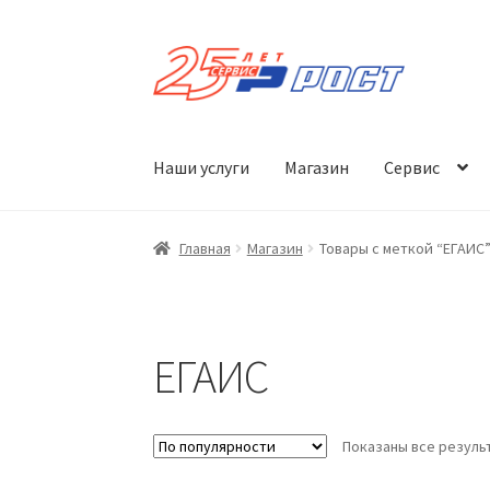
Перейти
Перейти
к
к
навигации
содержимому
Наши услуги
Магазин
Сервис
Главная
Магазин
Товары с меткой “ЕГАИС
ЕГАИС
Показаны все результ