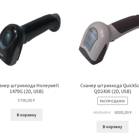
популярности
анер штрихкода Honeywell
Сканер штрихкода QuickS
1470G (2D, USB)
QD2430 (2D, USB)
5700,00
₽
РАСПРОДАЖА!
Первоначальн
Тек
6500,00
₽
6000,00
₽
В корзину
цена
цен
составляла
6000
В корзину
6500,00 ₽.