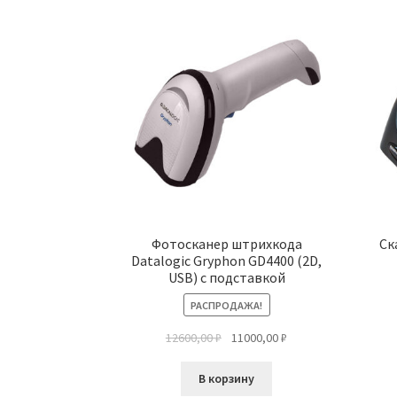
Фотосканер штрихкода
Ск
Datalogic Gryphon GD4400 (2D,
USB) с подставкой
РАСПРОДАЖА!
Первоначальная
Текущая
12600,00
₽
11000,00
₽
цена
цена:
составляла
11000,00 ₽.
В корзину
12600,00 ₽.