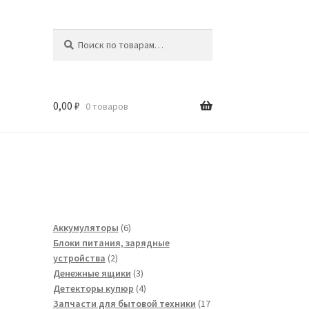
Искать:
Поиск
0,00
₽
0 товаров
6
Аккумуляторы
6
товаров
Блоки питания, зарядные
2
устройства
2
товара
3
Денежные ящики
3
товара
4
Детекторы купюр
4
товара
Запчасти для бытовой техники
17